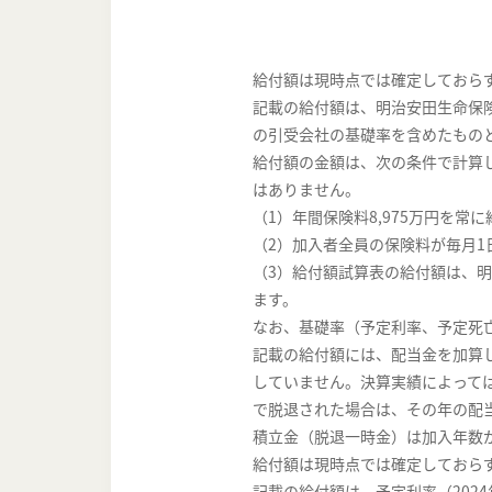
給付額は現時点では確定しておら
記載の給付額は、明治安田生命保
の引受会社の基礎率を含めたもの
給付額の金額は、次の条件で計算
はありません。
（1）年間保険料8,975万円を常
（2）加入者全員の保険料が毎月
（3）給付額試算表の給付額は、明
ます。
なお、基礎率（予定利率、予定死
記載の給付額には、配当金を加算
していません。決算実績によって
で脱退された場合は、その年の配
積立金（脱退一時金）は加入年数
給付額は現時点では確定しておら
記載の給付額は、予定利率（202