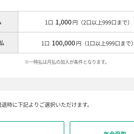
1,000
払
1口
円
（2口以上999口まで）
100,000
払
1口
円
（1口以上999口まで
※一時払は月払の加入が条件となります。
脱退時に下記よりご選択いただけます。
年金受取