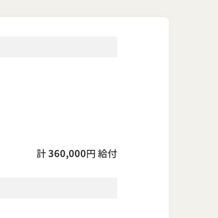
計
360,000
円 給付