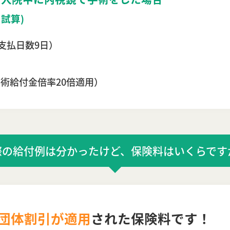
で試算)
お支払日数9日）
（手術給付金倍率20倍適用）
際の給付例は分かったけど、保険料はいくらです
団体割引が適用
された保険料です！