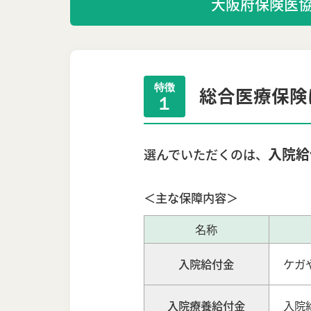
大阪府保険医
特徴
総合医療保険
１
入院給
選んでいただくのは、
＜主な保障内容＞
名称
入院給付金
ケガ
入院療養給付金
入院