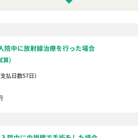
入院中に放射線治療を行った場合
試算)
（お支払日数57日）
円
院
入院中に内視鏡で手術をした場合