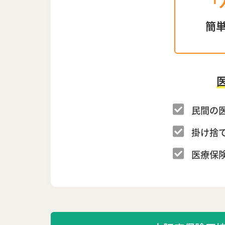
「
簡
民間の
掛け捨
医療保