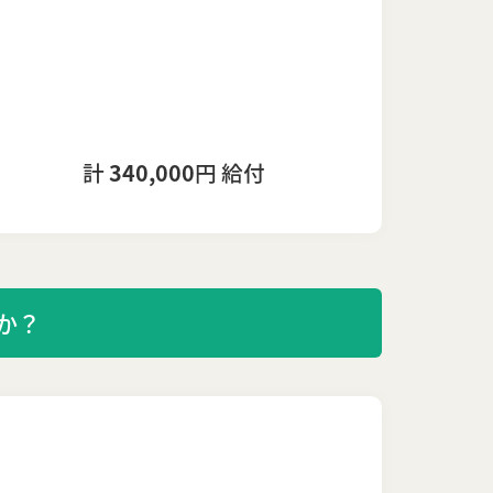
計
340,000
円 給付
か？