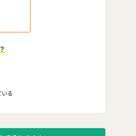
？
ている